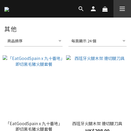
其他
商品排序
每頁顯示 24 個
「EatGoodSpain x 九十番地」
西班牙火腿木架 連切腿刀具
即切黑毛豬火腿套餐
HK$298.00